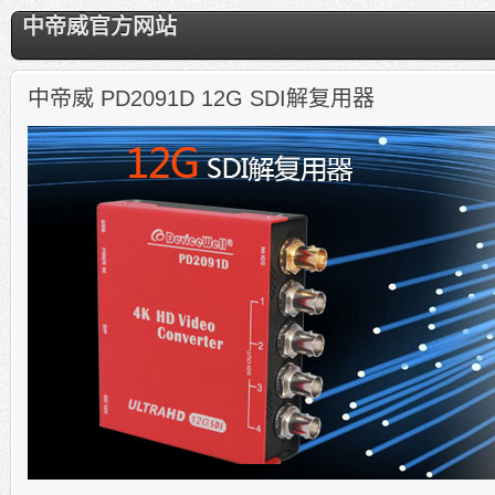
中帝威官方网站
中帝威 PD2091D 12G SDI解复用器