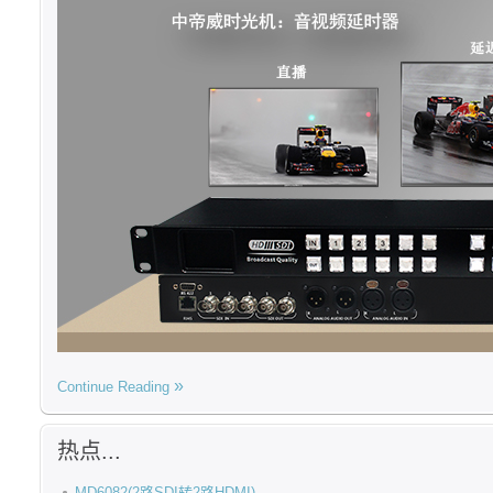
Continue Reading
热点...
MD6082(2路SDI转2路HDMI)