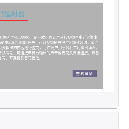
视频延时器
) 音视频延时器PD8601，是一款可以让声音和视频同步延迟输出
动识别标清高清SDI信号，可对视频信号提供0-30秒延时，最高
可对要播出的内容进行控制，可广泛应用于各种实时播出场合。
入音频信号，可连接调音台输出的声音或麦克风直接连接，具备
信号，可连接到音箱播放。
查看详情