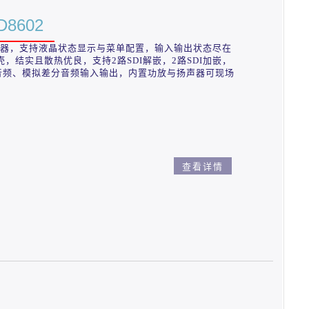
8602
，支持液晶状态显示与菜单配置，输入输出状态尽在
，结实且散热优良，支持2路SDI解嵌，2路SDI加嵌，
音频、模拟差分音频输入输出，内置功放与扬声器可现场
查看详情