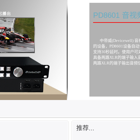
PD8601 音
中帝威(Devicewell
的设备，PD8601设备自
支持30秒延时。使用户
具备两路XLR的端子输
两路XLR的端子输出音频
推荐...